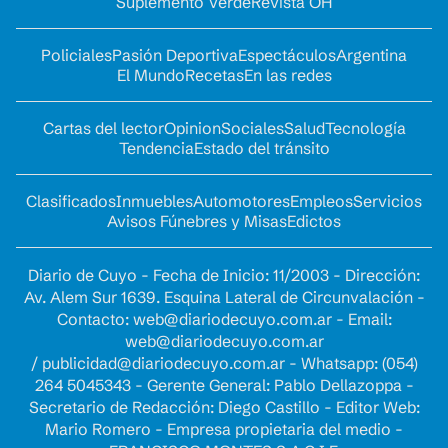
Suplemento Verde
Revista OH
Policiales
Pasión Deportiva
Espectáculos
Argentina
El Mundo
Recetas
En las redes
Cartas del lector
Opinion
Sociales
Salud
Tecnología
Tendencia
Estado del tránsito
Clasificados
Inmuebles
Automotores
Empleos
Servicios
Avisos Fúnebres y Misas
Edictos
Diario de Cuyo - Fecha de Inicio: 11/2003 - Dirección:
Av. Alem Sur 1639. Esquina Lateral de Circunvalación -
Contacto:
web@diariodecuyo.com.ar
- Email:
web@diariodecuyo.com.ar
/
publicidad@diariodecuyo.com.ar
-
Whatsapp: (054)
264 5045343 - Gerente General: Pablo Dellazoppa -
Secretario de Redacción: Diego Castillo - Editor Web:
Mario Romero - Empresa propietaria del medio -