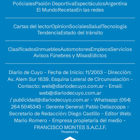
Policiales
Pasión Deportiva
Espectáculos
Argentina
El Mundo
Recetas
En las redes
Cartas del lector
Opinion
Sociales
Salud
Tecnología
Tendencia
Estado del tránsito
Clasificados
Inmuebles
Automotores
Empleos
Servicios
Avisos Fúnebres y Misas
Edictos
Diario de Cuyo - Fecha de Inicio: 11/2003 - Dirección:
Av. Alem Sur 1639. Esquina Lateral de Circunvalación -
Contacto:
web@diariodecuyo.com.ar
- Email:
web@diariodecuyo.com.ar
/
publicidad@diariodecuyo.com.ar
-
Whatsapp: (054)
264 5045343 - Gerente General: Pablo Dellazoppa -
Secretario de Redacción: Diego Castillo - Editor Web:
Mario Romero - Empresa propietaria del medio -
FRANCISCO MONTES S.A.C.I.F.