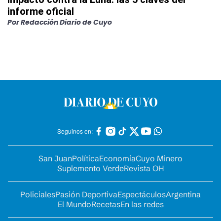
informe oficial
Por
Redacción Diario de Cuyo
Seguinos en:
San Juan
Política
Economía
Cuyo Minero
Suplemento Verde
Revista OH
Policiales
Pasión Deportiva
Espectáculos
Argentina
El Mundo
Recetas
En las redes