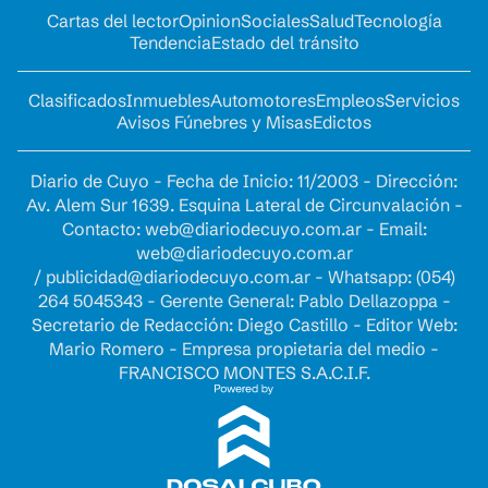
Cartas del lector
Opinion
Sociales
Salud
Tecnología
Tendencia
Estado del tránsito
Clasificados
Inmuebles
Automotores
Empleos
Servicios
Avisos Fúnebres y Misas
Edictos
Diario de Cuyo - Fecha de Inicio: 11/2003 - Dirección:
Av. Alem Sur 1639. Esquina Lateral de Circunvalación -
Contacto:
web@diariodecuyo.com.ar
- Email:
web@diariodecuyo.com.ar
/
publicidad@diariodecuyo.com.ar
-
Whatsapp: (054)
264 5045343 - Gerente General: Pablo Dellazoppa -
Secretario de Redacción: Diego Castillo - Editor Web:
Mario Romero - Empresa propietaria del medio -
FRANCISCO MONTES S.A.C.I.F.