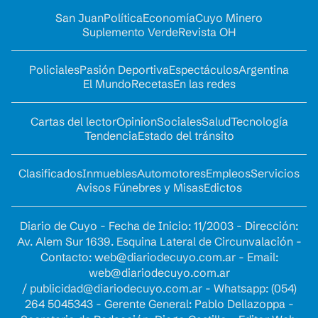
San Juan
Política
Economía
Cuyo Minero
Suplemento Verde
Revista OH
Policiales
Pasión Deportiva
Espectáculos
Argentina
El Mundo
Recetas
En las redes
Cartas del lector
Opinion
Sociales
Salud
Tecnología
Tendencia
Estado del tránsito
Clasificados
Inmuebles
Automotores
Empleos
Servicios
Avisos Fúnebres y Misas
Edictos
Diario de Cuyo - Fecha de Inicio: 11/2003 - Dirección:
Av. Alem Sur 1639. Esquina Lateral de Circunvalación -
Contacto:
web@diariodecuyo.com.ar
- Email:
web@diariodecuyo.com.ar
/
publicidad@diariodecuyo.com.ar
-
Whatsapp: (054)
264 5045343 - Gerente General: Pablo Dellazoppa -