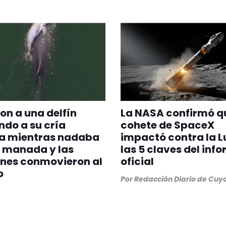
on a una delfín
La NASA confirmó q
do a su cría
cohete de SpaceX
a mientras nadaba
impactó contra la L
 manada y las
las 5 claves del inf
nes conmovieron al
oficial
o
Por
Redacción Diario de Cuy