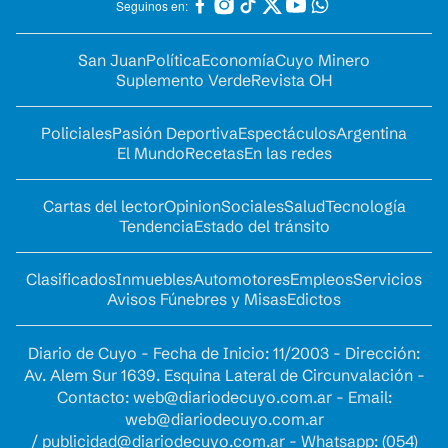
Seguinos en:
San Juan
Política
Economía
Cuyo Minero
Suplemento Verde
Revista OH
Policiales
Pasión Deportiva
Espectáculos
Argentina
El Mundo
Recetas
En las redes
Cartas del lector
Opinion
Sociales
Salud
Tecnología
Tendencia
Estado del tránsito
Clasificados
Inmuebles
Automotores
Empleos
Servicios
Avisos Fúnebres y Misas
Edictos
Diario de Cuyo - Fecha de Inicio: 11/2003 - Dirección:
Av. Alem Sur 1639. Esquina Lateral de Circunvalación -
Contacto:
web@diariodecuyo.com.ar
- Email:
web@diariodecuyo.com.ar
/
publicidad@diariodecuyo.com.ar
-
Whatsapp: (054)