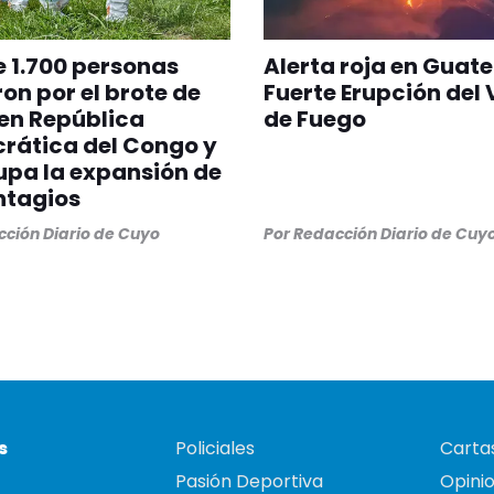
 1.700 personas
Alerta roja en Guat
on por el brote de
Fuerte Erupción del
en República
de Fuego
rática del Congo y
pa la expansión de
ntagios
ción Diario de Cuyo
Por
Redacción Diario de Cuy
s
Policiales
Cartas
Pasión Deportiva
Opini