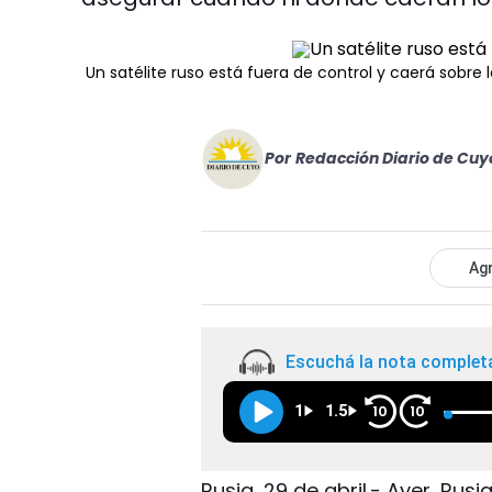
Un satélite ruso está fuera de control y caerá sobre l
Por
Redacción Diario de Cuy
Agr
Escuchá la nota complet
1
1.5
10
10
Rusia, 29 de abril.- Ayer, Rus