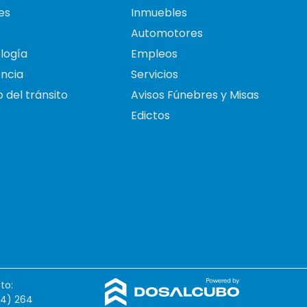
es
Inmuebles
Automotores
logía
Empleos
ncia
Servicios
 del tránsito
Avisos Fúnebres y Misas
Edictos
to:
54) 264