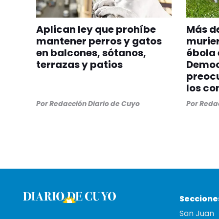
Aplican ley que prohíbe
Más de
mantener perros y gatos
murier
en balcones, sótanos,
ébola 
terrazas y patios
Democ
preocu
los co
Por
Redacción Diario de Cuyo
Por
Redac
Seccione
San Juan