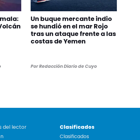
emala:
Un buque mercante indio
 Volcán
se hundió en el mar Rojo
tras un ataque frente a las
costas de Yemen
o
Por
Redacción Diario de Cuyo
 del lector
Clasificados
on
Clasificados