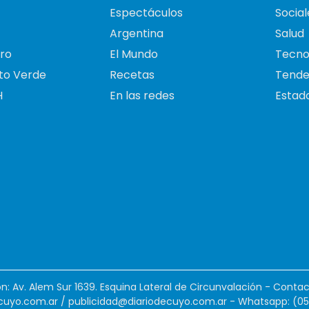
Espectáculos
Social
Argentina
Salud
ro
El Mundo
Tecno
to Verde
Recetas
Tende
H
En las redes
Estado
ión: Av. Alem Sur 1639. Esquina Lateral de Circunvalación - Contac
cuyo.com.ar
/
publicidad@diariodecuyo.com.ar
-
Whatsapp: (0