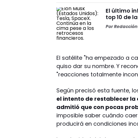
El último i
top 10 de l
Por
Redacción 
El satélite "ha empezado a c
quiso dar su nombre. Y reco
"reacciones totalmente incont
Según precisó esta fuente, l
el intento de restablecer la
admitió que con pocas prob
imposible saber cuándo caerá
producirá en condiciones inco