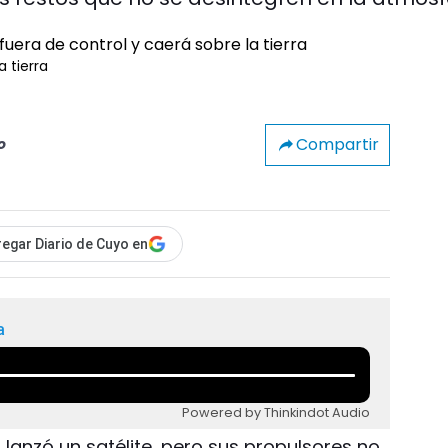
a tierra
Compartir
o
egar Diario de Cuyo en
a
Powered by Thinkindot Audio
ia lanzó un satélite, pero sus propulsores no