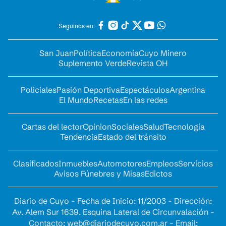
Seguinos en:
San Juan
Política
Economía
Cuyo Minero
Suplemento Verde
Revista OH
Policiales
Pasión Deportiva
Espectáculos
Argentina
El Mundo
Recetas
En las redes
Cartas del lector
Opinion
Sociales
Salud
Tecnología
Tendencia
Estado del tránsito
Clasificados
Inmuebles
Automotores
Empleos
Servicios
Avisos Fúnebres y Misas
Edictos
Diario de Cuyo - Fecha de Inicio: 11/2003 - Dirección:
Av. Alem Sur 1639. Esquina Lateral de Circunvalación -
Contacto:
web@diariodecuyo.com.ar
- Email: