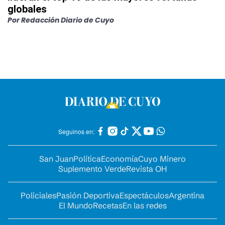
globales
Por
Redacción Diario de Cuyo
Seguinos en:
San Juan
Política
Economía
Cuyo Minero
Suplemento Verde
Revista OH
Policiales
Pasión Deportiva
Espectáculos
Argentina
El Mundo
Recetas
En las redes