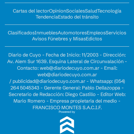
Cartas del lector
Opinion
Sociales
Salud
Tecnología
Tendencia
Estado del tránsito
Clasificados
Inmuebles
Automotores
Empleos
Servicios
Avisos Fúnebres y Misas
Edictos
Diario de Cuyo - Fecha de Inicio: 11/2003 - Dirección:
Av. Alem Sur 1639. Esquina Lateral de Circunvalación -
Contacto:
web@diariodecuyo.com.ar
- Email:
web@diariodecuyo.com.ar
/
publicidad@diariodecuyo.com.ar
-
Whatsapp: (054)
264 5045343 - Gerente General: Pablo Dellazoppa -
Secretario de Redacción: Diego Castillo - Editor Web:
Mario Romero - Empresa propietaria del medio -
FRANCISCO MONTES S.A.C.I.F.