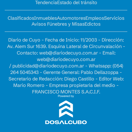
Tendencia
Estado del tránsito
Clasificados
Inmuebles
Automotores
Empleos
Servicios
Avisos Fúnebres y Misas
Edictos
Diario de Cuyo - Fecha de Inicio: 11/2003 - Dirección:
Av. Alem Sur 1639. Esquina Lateral de Circunvalación -
Contacto:
web@diariodecuyo.com.ar
- Email:
web@diariodecuyo.com.ar
/
publicidad@diariodecuyo.com.ar
-
Whatsapp: (054)
264 5045343 - Gerente General: Pablo Dellazoppa -
Secretario de Redacción: Diego Castillo - Editor Web:
Mario Romero - Empresa propietaria del medio -
FRANCISCO MONTES S.A.C.I.F.