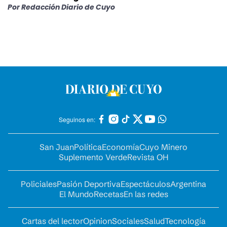
Por
Redacción Diario de Cuyo
Seguinos en:
San Juan
Política
Economía
Cuyo Minero
Suplemento Verde
Revista OH
Policiales
Pasión Deportiva
Espectáculos
Argentina
El Mundo
Recetas
En las redes
Cartas del lector
Opinion
Sociales
Salud
Tecnología