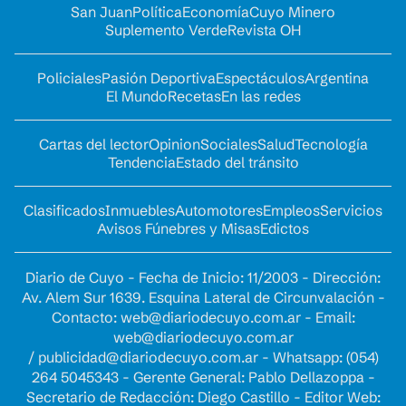
San Juan
Política
Economía
Cuyo Minero
Suplemento Verde
Revista OH
Policiales
Pasión Deportiva
Espectáculos
Argentina
El Mundo
Recetas
En las redes
Cartas del lector
Opinion
Sociales
Salud
Tecnología
Tendencia
Estado del tránsito
Clasificados
Inmuebles
Automotores
Empleos
Servicios
Avisos Fúnebres y Misas
Edictos
Diario de Cuyo - Fecha de Inicio: 11/2003 - Dirección:
Av. Alem Sur 1639. Esquina Lateral de Circunvalación -
Contacto:
web@diariodecuyo.com.ar
- Email:
web@diariodecuyo.com.ar
/
publicidad@diariodecuyo.com.ar
-
Whatsapp: (054)
264 5045343 - Gerente General: Pablo Dellazoppa -
Secretario de Redacción: Diego Castillo - Editor Web: