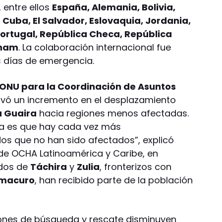
 entre ellos
España, Alemania, Bolivia,
 Cuba, El Salvador, Eslovaquia, Jordania,
Portugal, República Checa, República
tnam
. La colaboración internacional fue
s días de emergencia.
a ONU para la Coordinación de Asuntos
vó un incremento en el desplazamiento
a Guaira
hacia regiones menos afectadas.
a es que hay cada vez más
os que no han sido afectados”, explicó
de OCHA Latinoamérica y Caribe, en
ados de
Táchira
y
Zulia
, fronterizos con
Amacuro
, han recibido parte de la población
ciones de búsqueda y rescate disminuyen