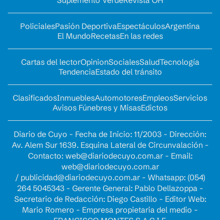
Suplemento Verde
Revista OH
Policiales
Pasión Deportiva
Espectáculos
Argentina
El Mundo
Recetas
En las redes
Cartas del lector
Opinion
Sociales
Salud
Tecnología
Tendencia
Estado del tránsito
Clasificados
Inmuebles
Automotores
Empleos
Servicios
Avisos Fúnebres y Misas
Edictos
Diario de Cuyo - Fecha de Inicio: 11/2003 - Dirección:
Av. Alem Sur 1639. Esquina Lateral de Circunvalación -
Contacto:
web@diariodecuyo.com.ar
- Email:
web@diariodecuyo.com.ar
/
publicidad@diariodecuyo.com.ar
-
Whatsapp: (054)
264 5045343 - Gerente General: Pablo Dellazoppa -
Secretario de Redacción: Diego Castillo - Editor Web:
Mario Romero - Empresa propietaria del medio -