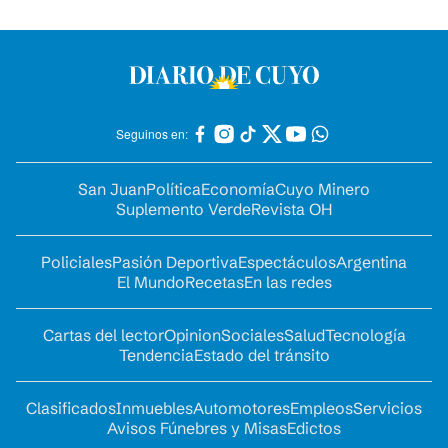
Seguinos en:
San Juan
Política
Economía
Cuyo Minero
Suplemento Verde
Revista OH
Policiales
Pasión Deportiva
Espectáculos
Argentina
El Mundo
Recetas
En las redes
Cartas del lector
Opinion
Sociales
Salud
Tecnología
Tendencia
Estado del tránsito
Clasificados
Inmuebles
Automotores
Empleos
Servicios
Avisos Fúnebres y Misas
Edictos