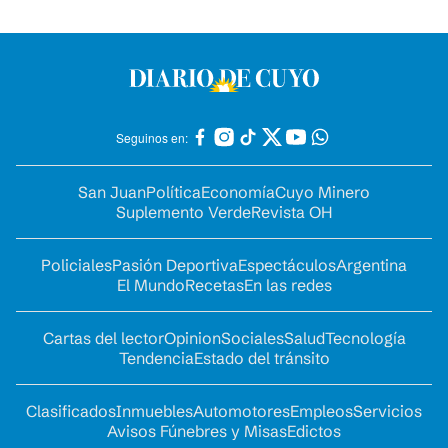
Seguinos en:
San Juan
Política
Economía
Cuyo Minero
Suplemento Verde
Revista OH
Policiales
Pasión Deportiva
Espectáculos
Argentina
El Mundo
Recetas
En las redes
Cartas del lector
Opinion
Sociales
Salud
Tecnología
Tendencia
Estado del tránsito
Clasificados
Inmuebles
Automotores
Empleos
Servicios
Avisos Fúnebres y Misas
Edictos