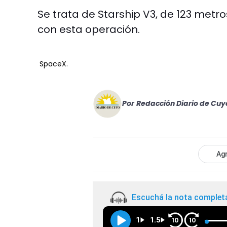
Se trata de Starship V3, de 123 met
con esta operación.
SpaceX.
Por
Redacción Diario de Cuy
Agr
Escuchá la nota complet
1
1.5
10
10