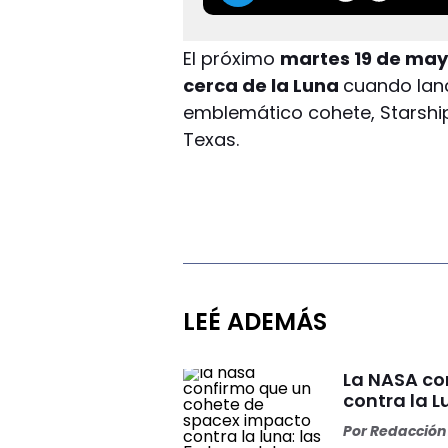
El próximo
martes 19 de ma
cerca de la Luna
cuando lanc
emblemático cohete, Starship
Texas.
LEÉ ADEMÁS
La NASA co
contra la L
Por
Redacción 