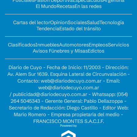
Policiales
Pasión Deportiva
Espectáculos
Argentina
El Mundo
Recetas
En las redes
Cartas del lector
Opinion
Sociales
Salud
Tecnología
Tendencia
Estado del tránsito
Clasificados
Inmuebles
Automotores
Empleos
Servicios
Avisos Fúnebres y Misas
Edictos
Diario de Cuyo - Fecha de Inicio: 11/2003 - Dirección:
Av. Alem Sur 1639. Esquina Lateral de Circunvalación -
Contacto:
web@diariodecuyo.com.ar
- Email:
web@diariodecuyo.com.ar
/
publicidad@diariodecuyo.com.ar
-
Whatsapp: (054)
264 5045343 - Gerente General: Pablo Dellazoppa -
Secretario de Redacción: Diego Castillo - Editor Web:
Mario Romero - Empresa propietaria del medio -
FRANCISCO MONTES S.A.C.I.F.