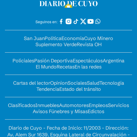
Seguinos en:
San Juan
Política
Economía
Cuyo Minero
Suplemento Verde
Revista OH
Policiales
Pasión Deportiva
Espectáculos
Argentina
El Mundo
Recetas
En las redes
Cartas del lector
Opinion
Sociales
Salud
Tecnología
Tendencia
Estado del tránsito
Clasificados
Inmuebles
Automotores
Empleos
Servicios
Avisos Fúnebres y Misas
Edictos
Diario de Cuyo - Fecha de Inicio: 11/2003 - Dirección:
Av. Alem Sur 1639. Esquina Lateral de Circunvalación -