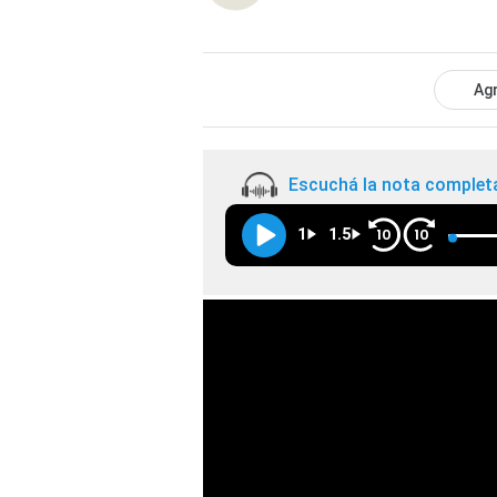
Agr
Escuchá la nota complet
1
1.5
10
10