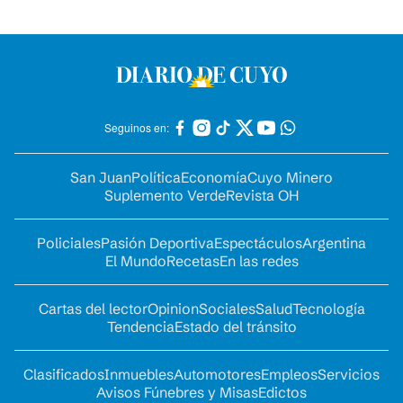
Seguinos en:
San Juan
Política
Economía
Cuyo Minero
Suplemento Verde
Revista OH
Policiales
Pasión Deportiva
Espectáculos
Argentina
El Mundo
Recetas
En las redes
Cartas del lector
Opinion
Sociales
Salud
Tecnología
Tendencia
Estado del tránsito
Clasificados
Inmuebles
Automotores
Empleos
Servicios
Avisos Fúnebres y Misas
Edictos