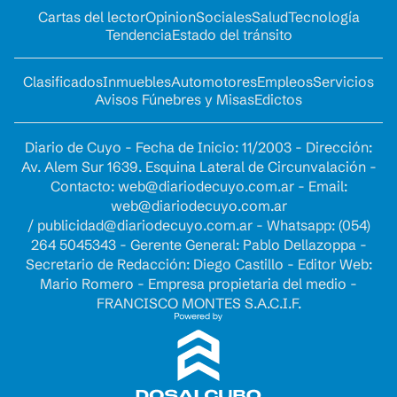
Cartas del lector
Opinion
Sociales
Salud
Tecnología
Tendencia
Estado del tránsito
Clasificados
Inmuebles
Automotores
Empleos
Servicios
Avisos Fúnebres y Misas
Edictos
Diario de Cuyo - Fecha de Inicio: 11/2003 - Dirección:
Av. Alem Sur 1639. Esquina Lateral de Circunvalación -
Contacto:
web@diariodecuyo.com.ar
- Email:
web@diariodecuyo.com.ar
/
publicidad@diariodecuyo.com.ar
-
Whatsapp: (054)
264 5045343 - Gerente General: Pablo Dellazoppa -
Secretario de Redacción: Diego Castillo - Editor Web:
Mario Romero - Empresa propietaria del medio -
FRANCISCO MONTES S.A.C.I.F.