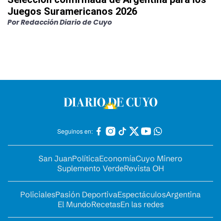
Juegos Suramericanos 2026
Por
Redacción Diario de Cuyo
Seguinos en:
San Juan
Política
Economía
Cuyo Minero
Suplemento Verde
Revista OH
Policiales
Pasión Deportiva
Espectáculos
Argentina
El Mundo
Recetas
En las redes