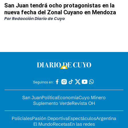
San Juan tendrá ocho protagonistas en la
nueva fecha del Zonal Cuyano en Mendoza
Por
Redacción Diario de Cuyo
Seguinos en:
San Juan
Política
Economía
Cuyo Minero
Suplemento Verde
Revista OH
Policiales
Pasión Deportiva
Espectáculos
Argentina
El Mundo
Recetas
En las redes