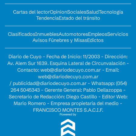
Cartas del lector
Opinion
Sociales
Salud
Tecnología
Tendencia
Estado del tránsito
Clasificados
Inmuebles
Automotores
Empleos
Servicios
Avisos Fúnebres y Misas
Edictos
Diario de Cuyo - Fecha de Inicio: 11/2003 - Dirección:
Av. Alem Sur 1639. Esquina Lateral de Circunvalación -
Contacto:
web@diariodecuyo.com.ar
- Email:
web@diariodecuyo.com.ar
/
publicidad@diariodecuyo.com.ar
-
Whatsapp: (054)
264 5045343 - Gerente General: Pablo Dellazoppa -
Secretario de Redacción: Diego Castillo - Editor Web:
Mario Romero - Empresa propietaria del medio -
FRANCISCO MONTES S.A.C.I.F.