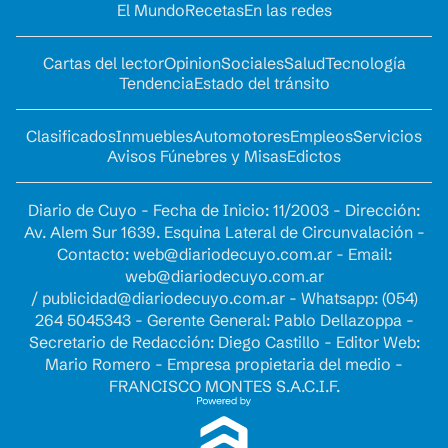
El Mundo
Recetas
En las redes
Cartas del lector
Opinion
Sociales
Salud
Tecnología
Tendencia
Estado del tránsito
Clasificados
Inmuebles
Automotores
Empleos
Servicios
Avisos Fúnebres y Misas
Edictos
Diario de Cuyo - Fecha de Inicio: 11/2003 - Dirección:
Av. Alem Sur 1639. Esquina Lateral de Circunvalación -
Contacto:
web@diariodecuyo.com.ar
- Email:
web@diariodecuyo.com.ar
/
publicidad@diariodecuyo.com.ar
-
Whatsapp: (054)
264 5045343 - Gerente General: Pablo Dellazoppa -
Secretario de Redacción: Diego Castillo - Editor Web:
Mario Romero - Empresa propietaria del medio -
FRANCISCO MONTES S.A.C.I.F.