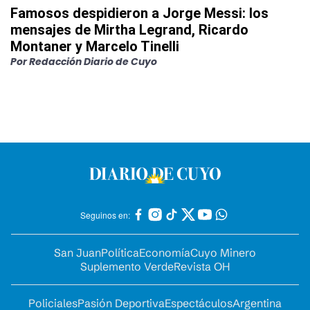
Famosos despidieron a Jorge Messi: los
mensajes de Mirtha Legrand, Ricardo
Montaner y Marcelo Tinelli
Por
Redacción Diario de Cuyo
Seguinos en:
San Juan
Política
Economía
Cuyo Minero
Suplemento Verde
Revista OH
Policiales
Pasión Deportiva
Espectáculos
Argentina