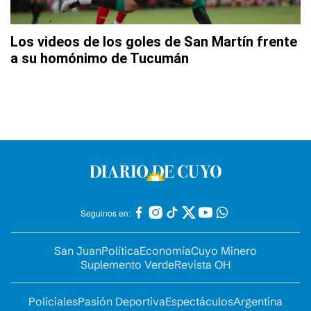
Los videos de los goles de San Martín frente
a su homónimo de Tucumán
Seguinos en:
San Juan
Política
Economía
Cuyo Minero
Suplemento Verde
Revista OH
Policiales
Pasión Deportiva
Espectáculos
Argentina