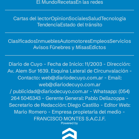
El Mundo
Recetas
En las redes
Cartas del lector
Opinion
Sociales
Salud
Tecnología
Tendencia
Estado del tránsito
Clasificados
Inmuebles
Automotores
Empleos
Servicios
Avisos Fúnebres y Misas
Edictos
Diario de Cuyo - Fecha de Inicio: 11/2003 - Dirección:
Av. Alem Sur 1639. Esquina Lateral de Circunvalación -
Contacto:
web@diariodecuyo.com.ar
- Email:
web@diariodecuyo.com.ar
/
publicidad@diariodecuyo.com.ar
-
Whatsapp: (054)
264 5045343 - Gerente General: Pablo Dellazoppa -
Secretario de Redacción: Diego Castillo - Editor Web:
Mario Romero - Empresa propietaria del medio -
FRANCISCO MONTES S.A.C.I.F.