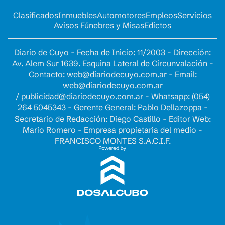
Clasificados
Inmuebles
Automotores
Empleos
Servicios
Avisos Fúnebres y Misas
Edictos
Diario de Cuyo - Fecha de Inicio: 11/2003 - Dirección:
Av. Alem Sur 1639. Esquina Lateral de Circunvalación -
Contacto:
web@diariodecuyo.com.ar
- Email:
web@diariodecuyo.com.ar
/
publicidad@diariodecuyo.com.ar
-
Whatsapp: (054)
264 5045343 - Gerente General: Pablo Dellazoppa -
Secretario de Redacción: Diego Castillo - Editor Web:
Mario Romero - Empresa propietaria del medio -
FRANCISCO MONTES S.A.C.I.F.