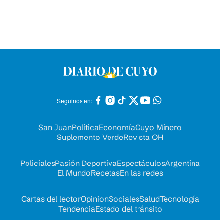
Seguinos en:
San Juan
Política
Economía
Cuyo Minero
Suplemento Verde
Revista OH
Policiales
Pasión Deportiva
Espectáculos
Argentina
El Mundo
Recetas
En las redes
Cartas del lector
Opinion
Sociales
Salud
Tecnología
Tendencia
Estado del tránsito