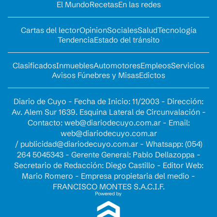
El Mundo
Recetas
En las redes
Cartas del lector
Opinion
Sociales
Salud
Tecnología
Tendencia
Estado del tránsito
Clasificados
Inmuebles
Automotores
Empleos
Servicios
Avisos Fúnebres y Misas
Edictos
Diario de Cuyo - Fecha de Inicio: 11/2003 - Dirección:
Av. Alem Sur 1639. Esquina Lateral de Circunvalación -
Contacto:
web@diariodecuyo.com.ar
- Email:
web@diariodecuyo.com.ar
/
publicidad@diariodecuyo.com.ar
-
Whatsapp: (054)
264 5045343 - Gerente General: Pablo Dellazoppa -
Secretario de Redacción: Diego Castillo - Editor Web:
Mario Romero - Empresa propietaria del medio -
FRANCISCO MONTES S.A.C.I.F.