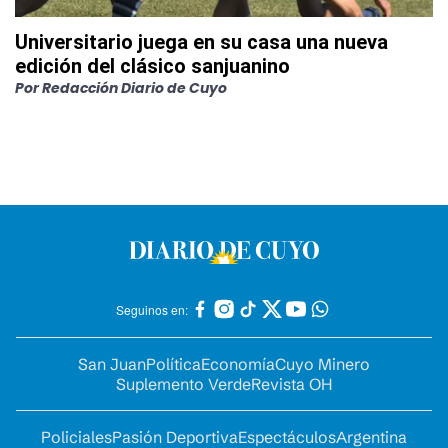
Universitario juega en su casa una nueva
edición del clásico sanjuanino
Por
Redacción Diario de Cuyo
Seguinos en:
San Juan
Política
Economía
Cuyo Minero
Suplemento Verde
Revista OH
Policiales
Pasión Deportiva
Espectáculos
Argentina