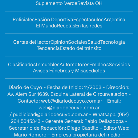
Suplemento Verde
Revista OH
Policiales
Pasión Deportiva
Espectáculos
Argentina
El Mundo
Recetas
En las redes
Cartas del lector
Opinion
Sociales
Salud
Tecnología
Tendencia
Estado del tránsito
Clasificados
Inmuebles
Automotores
Empleos
Servicios
Avisos Fúnebres y Misas
Edictos
Diario de Cuyo - Fecha de Inicio: 11/2003 - Dirección:
Av. Alem Sur 1639. Esquina Lateral de Circunvalación -
Contacto:
web@diariodecuyo.com.ar
- Email:
web@diariodecuyo.com.ar
/
publicidad@diariodecuyo.com.ar
-
Whatsapp: (054)
264 5045343 - Gerente General: Pablo Dellazoppa -
Secretario de Redacción: Diego Castillo - Editor Web:
Mario Romero - Empresa propietaria del medio -