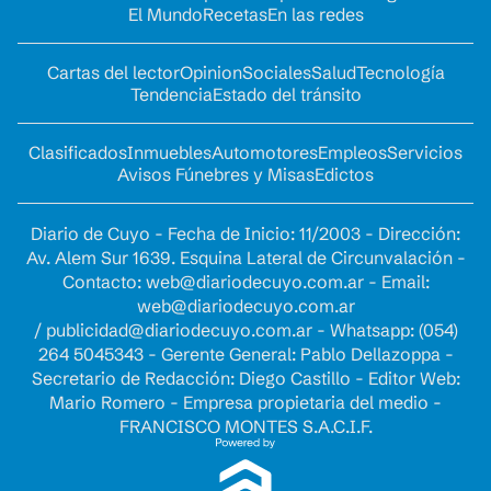
El Mundo
Recetas
En las redes
Cartas del lector
Opinion
Sociales
Salud
Tecnología
Tendencia
Estado del tránsito
Clasificados
Inmuebles
Automotores
Empleos
Servicios
Avisos Fúnebres y Misas
Edictos
Diario de Cuyo - Fecha de Inicio: 11/2003 - Dirección:
Av. Alem Sur 1639. Esquina Lateral de Circunvalación -
Contacto:
web@diariodecuyo.com.ar
- Email:
web@diariodecuyo.com.ar
/
publicidad@diariodecuyo.com.ar
-
Whatsapp: (054)
264 5045343 - Gerente General: Pablo Dellazoppa -
Secretario de Redacción: Diego Castillo - Editor Web:
Mario Romero - Empresa propietaria del medio -
FRANCISCO MONTES S.A.C.I.F.