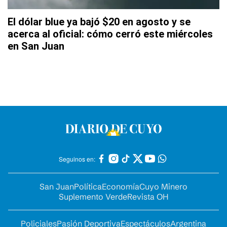
El dólar blue ya bajó $20 en agosto y se
acerca al oficial: cómo cerró este miércoles
en San Juan
Seguinos en:
San Juan
Política
Economía
Cuyo Minero
Suplemento Verde
Revista OH
Policiales
Pasión Deportiva
Espectáculos
Argentina