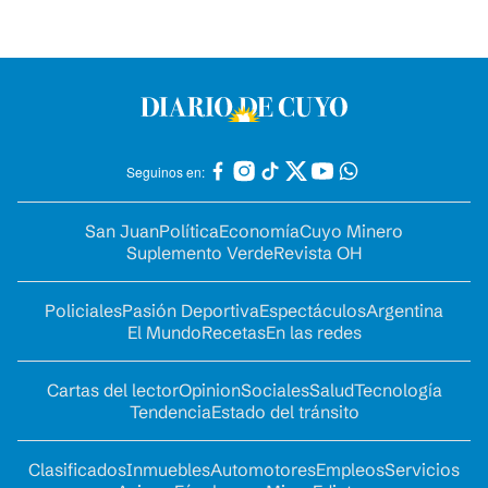
Seguinos en:
San Juan
Política
Economía
Cuyo Minero
Suplemento Verde
Revista OH
Policiales
Pasión Deportiva
Espectáculos
Argentina
El Mundo
Recetas
En las redes
Cartas del lector
Opinion
Sociales
Salud
Tecnología
Tendencia
Estado del tránsito
Clasificados
Inmuebles
Automotores
Empleos
Servicios