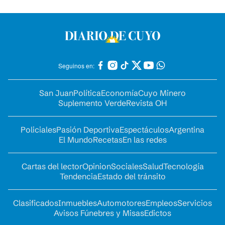
Seguinos en:
San Juan
Política
Economía
Cuyo Minero
Suplemento Verde
Revista OH
Policiales
Pasión Deportiva
Espectáculos
Argentina
El Mundo
Recetas
En las redes
Cartas del lector
Opinion
Sociales
Salud
Tecnología
Tendencia
Estado del tránsito
Clasificados
Inmuebles
Automotores
Empleos
Servicios
Avisos Fúnebres y Misas
Edictos