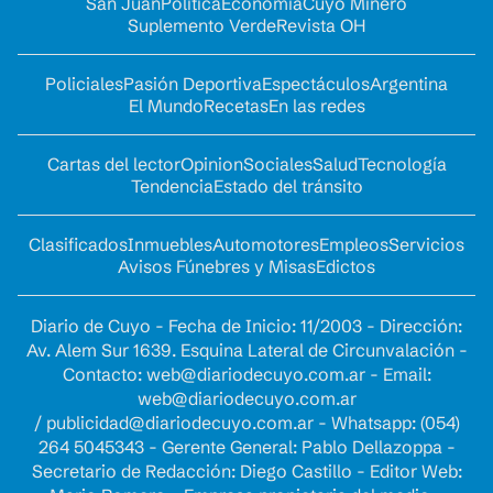
San Juan
Política
Economía
Cuyo Minero
Suplemento Verde
Revista OH
Policiales
Pasión Deportiva
Espectáculos
Argentina
El Mundo
Recetas
En las redes
Cartas del lector
Opinion
Sociales
Salud
Tecnología
Tendencia
Estado del tránsito
Clasificados
Inmuebles
Automotores
Empleos
Servicios
Avisos Fúnebres y Misas
Edictos
Diario de Cuyo - Fecha de Inicio: 11/2003 - Dirección:
Av. Alem Sur 1639. Esquina Lateral de Circunvalación -
Contacto:
web@diariodecuyo.com.ar
- Email:
web@diariodecuyo.com.ar
/
publicidad@diariodecuyo.com.ar
-
Whatsapp: (054)
264 5045343 - Gerente General: Pablo Dellazoppa -
Secretario de Redacción: Diego Castillo - Editor Web: