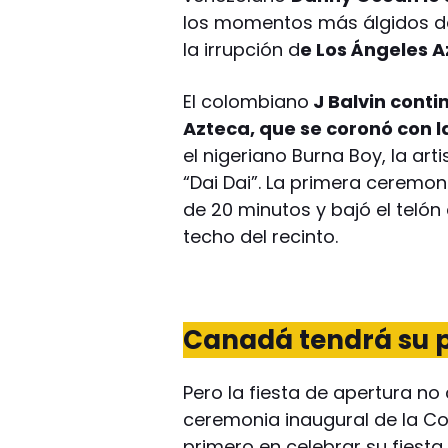
los momentos más álgidos de
la irrupción d
e Los Ángeles Az
El colombiano
J Balvin conti
Azteca, que se coronó con l
el nigeriano Burna Boy, la art
“Dai Dai”. La primera ceremo
de 20 minutos y bajó el telón
techo del recinto.
Canadá tendrá su p
Pero la fiesta de apertura n
ceremonia inaugural de la Co
primero en celebrar su fiesta,