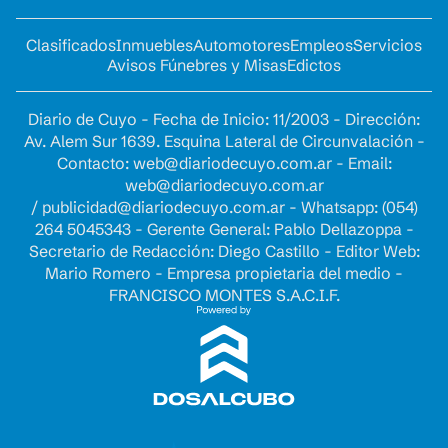
Clasificados
Inmuebles
Automotores
Empleos
Servicios
Avisos Fúnebres y Misas
Edictos
Diario de Cuyo - Fecha de Inicio: 11/2003 - Dirección:
Av. Alem Sur 1639. Esquina Lateral de Circunvalación -
Contacto:
web@diariodecuyo.com.ar
- Email:
web@diariodecuyo.com.ar
/
publicidad@diariodecuyo.com.ar
-
Whatsapp: (054)
264 5045343 - Gerente General: Pablo Dellazoppa -
Secretario de Redacción: Diego Castillo - Editor Web:
Mario Romero - Empresa propietaria del medio -
FRANCISCO MONTES S.A.C.I.F.