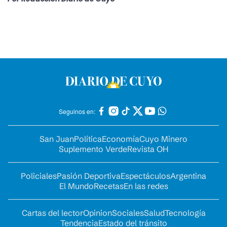
Seguinos en:
San Juan
Política
Economía
Cuyo Minero
Suplemento Verde
Revista OH
Policiales
Pasión Deportiva
Espectáculos
Argentina
El Mundo
Recetas
En las redes
Cartas del lector
Opinion
Sociales
Salud
Tecnología
Tendencia
Estado del tránsito