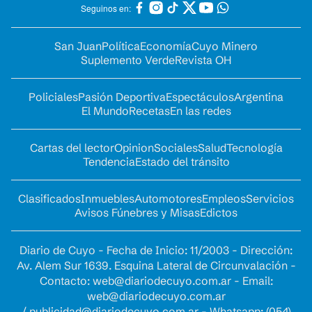
Seguinos en:
San Juan
Política
Economía
Cuyo Minero
Suplemento Verde
Revista OH
Policiales
Pasión Deportiva
Espectáculos
Argentina
El Mundo
Recetas
En las redes
Cartas del lector
Opinion
Sociales
Salud
Tecnología
Tendencia
Estado del tránsito
Clasificados
Inmuebles
Automotores
Empleos
Servicios
Avisos Fúnebres y Misas
Edictos
Diario de Cuyo - Fecha de Inicio: 11/2003 - Dirección:
Av. Alem Sur 1639. Esquina Lateral de Circunvalación -
Contacto:
web@diariodecuyo.com.ar
- Email:
web@diariodecuyo.com.ar
/
publicidad@diariodecuyo.com.ar
-
Whatsapp: (054)