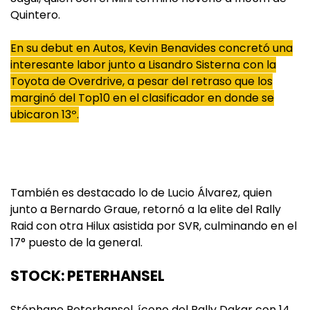
Quintero.
En su debut en Autos, Kevin Benavides concretó una
interesante labor junto a Lisandro Sisterna con la
Toyota de Overdrive, a pesar del retraso que los
marginó del Top10 en el clasificador en donde se
ubicaron 13º.
También es destacado lo de Lucio Álvarez, quien
junto a Bernardo Graue, retornó a la elite del Rally
Raid con otra Hilux asistida por SVR, culminando en el
17° puesto de la general.
STOCK: PETERHANSEL
Stéphane Peterhansel, ícono del Rally Dakar con 14