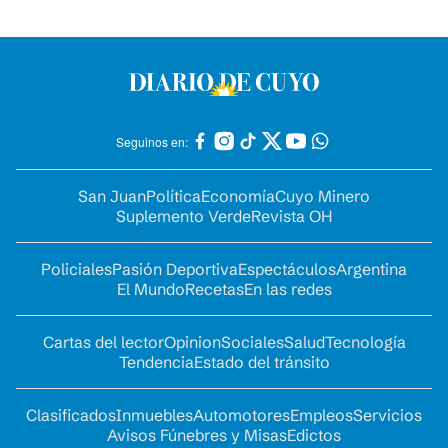
Seguinos en:
San Juan
Política
Economía
Cuyo Minero
Suplemento Verde
Revista OH
Policiales
Pasión Deportiva
Espectáculos
Argentina
El Mundo
Recetas
En las redes
Cartas del lector
Opinion
Sociales
Salud
Tecnología
Tendencia
Estado del tránsito
Clasificados
Inmuebles
Automotores
Empleos
Servicios
Avisos Fúnebres y Misas
Edictos