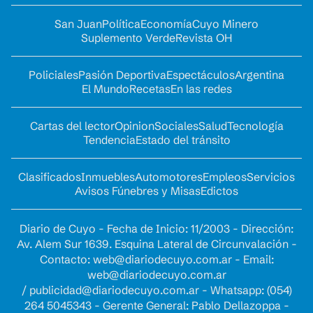
San Juan
Política
Economía
Cuyo Minero
Suplemento Verde
Revista OH
Policiales
Pasión Deportiva
Espectáculos
Argentina
El Mundo
Recetas
En las redes
Cartas del lector
Opinion
Sociales
Salud
Tecnología
Tendencia
Estado del tránsito
Clasificados
Inmuebles
Automotores
Empleos
Servicios
Avisos Fúnebres y Misas
Edictos
Diario de Cuyo - Fecha de Inicio: 11/2003 - Dirección:
Av. Alem Sur 1639. Esquina Lateral de Circunvalación -
Contacto:
web@diariodecuyo.com.ar
- Email:
web@diariodecuyo.com.ar
/
publicidad@diariodecuyo.com.ar
-
Whatsapp: (054)
264 5045343 - Gerente General: Pablo Dellazoppa -