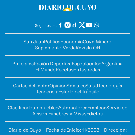
Seguinos en:
San Juan
Política
Economía
Cuyo Minero
Suplemento Verde
Revista OH
Policiales
Pasión Deportiva
Espectáculos
Argentina
El Mundo
Recetas
En las redes
Cartas del lector
Opinion
Sociales
Salud
Tecnología
Tendencia
Estado del tránsito
Clasificados
Inmuebles
Automotores
Empleos
Servicios
Avisos Fúnebres y Misas
Edictos
Diario de Cuyo - Fecha de Inicio: 11/2003 - Dirección: