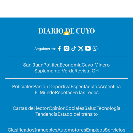
Seguinos en:
San Juan
Política
Economía
Cuyo Minero
Suplemento Verde
Revista OH
Policiales
Pasión Deportiva
Espectáculos
Argentina
El Mundo
Recetas
En las redes
Cartas del lector
Opinion
Sociales
Salud
Tecnología
Tendencia
Estado del tránsito
Clasificados
Inmuebles
Automotores
Empleos
Servicios