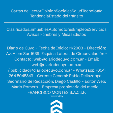
Cartas del lector
Opinion
Sociales
Salud
Tecnología
Tendencia
Estado del tránsito
Clasificados
Inmuebles
Automotores
Empleos
Servicios
Avisos Fúnebres y Misas
Edictos
Diario de Cuyo - Fecha de Inicio: 11/2003 - Dirección:
Av. Alem Sur 1639. Esquina Lateral de Circunvalación -
Contacto:
web@diariodecuyo.com.ar
- Email:
web@diariodecuyo.com.ar
/
publicidad@diariodecuyo.com.ar
-
Whatsapp: (054)
264 5045343 - Gerente General: Pablo Dellazoppa -
Secretario de Redacción: Diego Castillo - Editor Web:
Mario Romero - Empresa propietaria del medio -
FRANCISCO MONTES S.A.C.I.F.