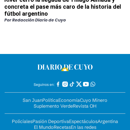
concreta el pase más caro de la historia del
fútbol argentino
Por
Redacción Diario de Cuyo
Seguinos en:
San Juan
Política
Economía
Cuyo Minero
Suplemento Verde
Revista OH
Policiales
Pasión Deportiva
Espectáculos
Argentina
El Mundo
Recetas
En las redes