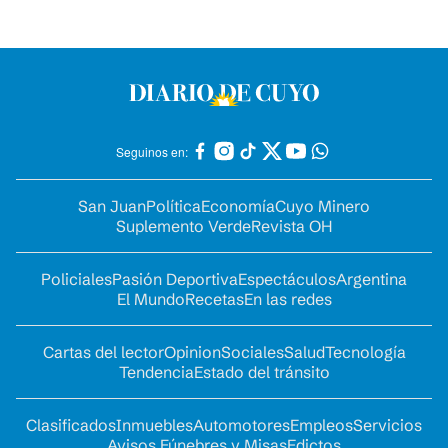
Seguinos en:
San Juan
Política
Economía
Cuyo Minero
Suplemento Verde
Revista OH
Policiales
Pasión Deportiva
Espectáculos
Argentina
El Mundo
Recetas
En las redes
Cartas del lector
Opinion
Sociales
Salud
Tecnología
Tendencia
Estado del tránsito
Clasificados
Inmuebles
Automotores
Empleos
Servicios
Avisos Fúnebres y Misas
Edictos