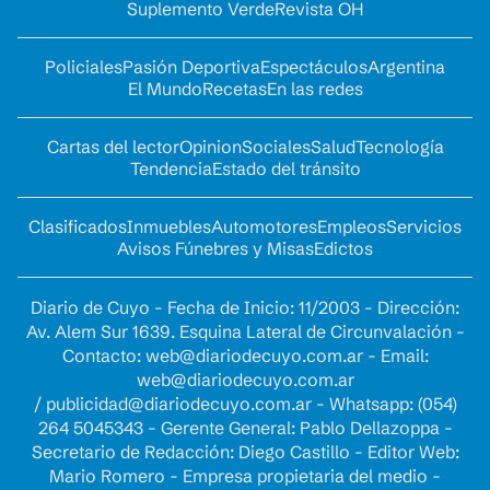
Suplemento Verde
Revista OH
Policiales
Pasión Deportiva
Espectáculos
Argentina
El Mundo
Recetas
En las redes
Cartas del lector
Opinion
Sociales
Salud
Tecnología
Tendencia
Estado del tránsito
Clasificados
Inmuebles
Automotores
Empleos
Servicios
Avisos Fúnebres y Misas
Edictos
Diario de Cuyo - Fecha de Inicio: 11/2003 - Dirección:
Av. Alem Sur 1639. Esquina Lateral de Circunvalación -
Contacto:
web@diariodecuyo.com.ar
- Email:
web@diariodecuyo.com.ar
/
publicidad@diariodecuyo.com.ar
-
Whatsapp: (054)
264 5045343 - Gerente General: Pablo Dellazoppa -
Secretario de Redacción: Diego Castillo - Editor Web:
Mario Romero - Empresa propietaria del medio -