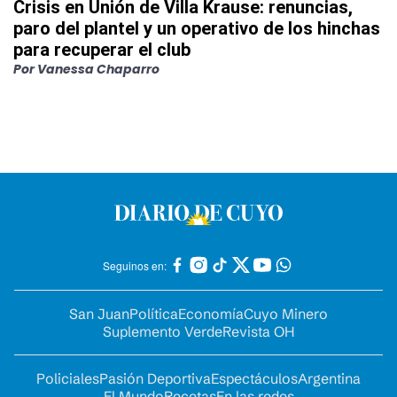
Crisis en Unión de Villa Krause: renuncias,
paro del plantel y un operativo de los hinchas
para recuperar el club
Por
Vanessa Chaparro
Seguinos en:
San Juan
Política
Economía
Cuyo Minero
Suplemento Verde
Revista OH
Policiales
Pasión Deportiva
Espectáculos
Argentina
El Mundo
Recetas
En las redes