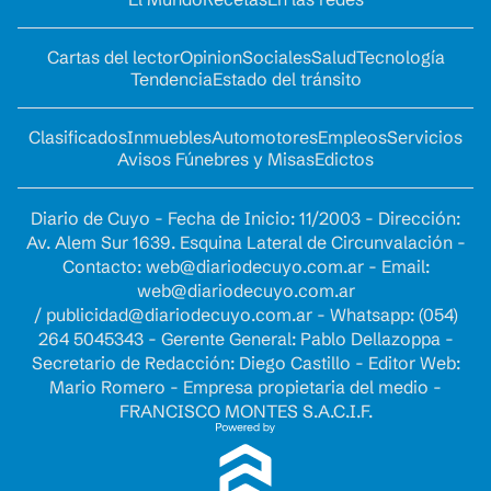
Cartas del lector
Opinion
Sociales
Salud
Tecnología
Tendencia
Estado del tránsito
Clasificados
Inmuebles
Automotores
Empleos
Servicios
Avisos Fúnebres y Misas
Edictos
Diario de Cuyo - Fecha de Inicio: 11/2003 - Dirección:
Av. Alem Sur 1639. Esquina Lateral de Circunvalación -
Contacto:
web@diariodecuyo.com.ar
- Email:
web@diariodecuyo.com.ar
/
publicidad@diariodecuyo.com.ar
-
Whatsapp: (054)
264 5045343 - Gerente General: Pablo Dellazoppa -
Secretario de Redacción: Diego Castillo - Editor Web:
Mario Romero - Empresa propietaria del medio -
FRANCISCO MONTES S.A.C.I.F.