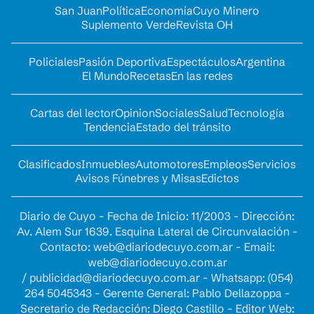
San Juan
Política
Economía
Cuyo Minero
Suplemento Verde
Revista OH
Policiales
Pasión Deportiva
Espectáculos
Argentina
El Mundo
Recetas
En las redes
Cartas del lector
Opinion
Sociales
Salud
Tecnología
Tendencia
Estado del tránsito
Clasificados
Inmuebles
Automotores
Empleos
Servicios
Avisos Fúnebres y Misas
Edictos
Diario de Cuyo - Fecha de Inicio: 11/2003 - Dirección:
Av. Alem Sur 1639. Esquina Lateral de Circunvalación -
Contacto:
web@diariodecuyo.com.ar
- Email:
web@diariodecuyo.com.ar
/
publicidad@diariodecuyo.com.ar
-
Whatsapp: (054)
264 5045343 - Gerente General: Pablo Dellazoppa -
Secretario de Redacción: Diego Castillo - Editor Web: