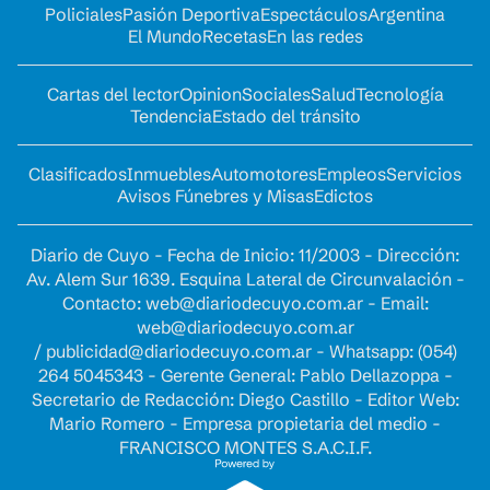
Policiales
Pasión Deportiva
Espectáculos
Argentina
El Mundo
Recetas
En las redes
Cartas del lector
Opinion
Sociales
Salud
Tecnología
Tendencia
Estado del tránsito
Clasificados
Inmuebles
Automotores
Empleos
Servicios
Avisos Fúnebres y Misas
Edictos
Diario de Cuyo - Fecha de Inicio: 11/2003 - Dirección:
Av. Alem Sur 1639. Esquina Lateral de Circunvalación -
Contacto:
web@diariodecuyo.com.ar
- Email:
web@diariodecuyo.com.ar
/
publicidad@diariodecuyo.com.ar
-
Whatsapp: (054)
264 5045343 - Gerente General: Pablo Dellazoppa -
Secretario de Redacción: Diego Castillo - Editor Web:
Mario Romero - Empresa propietaria del medio -
FRANCISCO MONTES S.A.C.I.F.