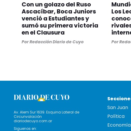
Con un golazo del Ruso
Mundia
Ascacíbar, Boca Juniors
Los Le
venció a Estudiantes y
conoc
sumó su primera victoria
rivale
en el Clausura
intern
Por
Redacción Diario de Cuyo
Por
Redac
Seccione
San Juan
Av. Alem Sur 1639. Esquina Lateral de
Política
Circunvalación
diariodecuyo.com.ar
Economía
Siguenos en: