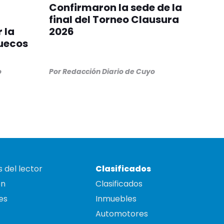
Confirmaron la sede de la
final del Torneo Clausura
 la
2026
ruecos
o
Por
Redacción Diario de Cuyo
 del lector
Clasificados
on
Clasificados
es
Inmuebles
Automotores