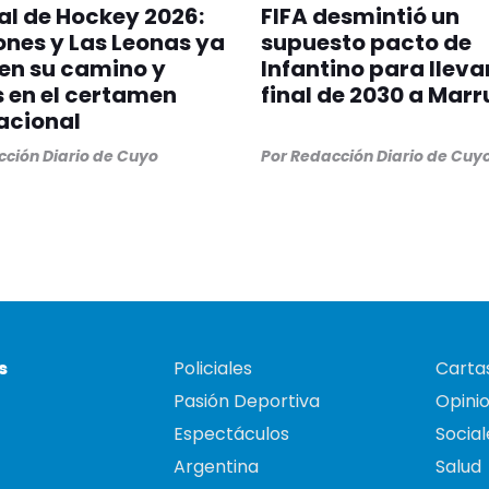
l de Hockey 2026:
FIFA desmintió un
ones y Las Leonas ya
supuesto pacto de
en su camino y
Infantino para llevar
s en el certamen
final de 2030 a Mar
acional
ción Diario de Cuyo
Por
Redacción Diario de Cuy
s
Policiales
Cartas
Pasión Deportiva
Opini
Espectáculos
Social
Argentina
Salud