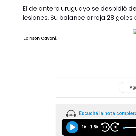
El delantero uruguayo se despidió d
lesiones. Su balance arroja 28 goles e
Edinson Cavani.-
Agr
Escuchá la nota complet
1
1.5
10
10