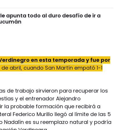
le apunta todo al duro desafío de ir a
Tucumán
 Verdinegro en esta temporada y fue por
 de abril, cuando San Martín empató 1-1
s de trabajo sirvieron para recuperar los
tias y el entrenador Alejandro
ir la probable formación que recibirá a
ral Federico Murillo llegó al límite de las 5
do Nadalín es su reemplazo natural y podría
rmación Verdinegra.