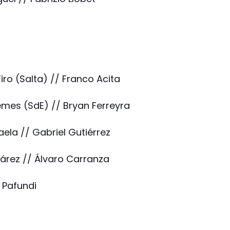
iro (Salta) // Franco Acita
emes (SdE) // Bryan Ferreyra
aela // Gabriel Gutiérrez
uárez // Álvaro Carranza
n Pafundi