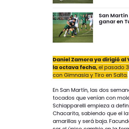
San Martín 
ganar en 
Daniel Zamora ya dirigió al
la octava fecha,
el pasado 3
con Gimnasia y Tiro en Salta.
En San Martín, las dos semana
tocados que venían con moles
Schiapparelli empieza a defin
Chacarita, sabiendo que el late
amarillas y será baja. Facun
ser el único cambio en la fo