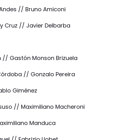
s Andes // Bruno Amiconi
y Cruz // Javier Delbarba
n // Gastón Monson Brizuela
 Córdoba // Gonzalo Pereira
 Pablo Giménez
ssuso // Maximiliano Macheroni
/ Maximiliano Manduca
uel // Fabrizio Llobet