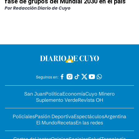
fase de grupos del Mundial 2030 en el país
Por
Redacción Diario de Cuyo
Seguinos en:
San Juan
Política
Economía
Cuyo Minero
Suplemento Verde
Revista OH
Policiales
Pasión Deportiva
Espectáculos
Argentina
El Mundo
Recetas
En las redes