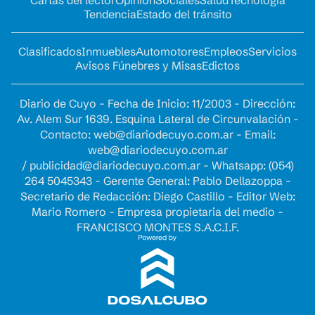
Cartas del lector
Opinion
Sociales
Salud
Tecnología
Tendencia
Estado del tránsito
Clasificados
Inmuebles
Automotores
Empleos
Servicios
Avisos Fúnebres y Misas
Edictos
Diario de Cuyo - Fecha de Inicio: 11/2003 - Dirección:
Av. Alem Sur 1639. Esquina Lateral de Circunvalación -
Contacto:
web@diariodecuyo.com.ar
- Email:
web@diariodecuyo.com.ar
/
publicidad@diariodecuyo.com.ar
-
Whatsapp: (054)
264 5045343 - Gerente General: Pablo Dellazoppa -
Secretario de Redacción: Diego Castillo - Editor Web:
Mario Romero - Empresa propietaria del medio -
FRANCISCO MONTES S.A.C.I.F.