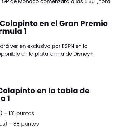
 el GP de Mónaco comenzará a las 8.30 (hora
Colapinto en el Gran Premio
rmula 1
drá ver en exclusiva por ESPN en la
sponible en la plataforma de Disney+.
olapinto en la tabla de
a 1
) – 131 puntos
es) – 88 puntos