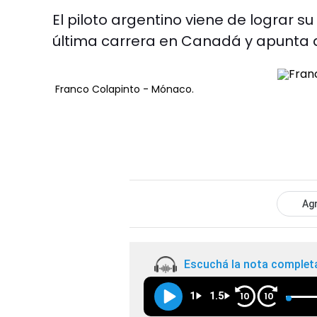
El piloto argentino viene de lograr s
última carrera en Canadá y apunta a 
Franco Colapinto - Mónaco.
Agr
Escuchá la nota complet
1
1.5
10
10