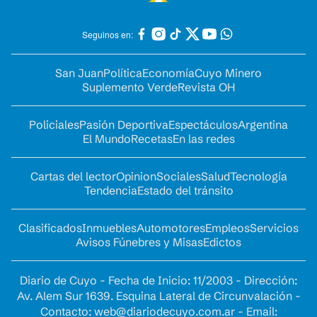
Seguinos en:
San Juan
Política
Economía
Cuyo Minero
Suplemento Verde
Revista OH
Policiales
Pasión Deportiva
Espectáculos
Argentina
El Mundo
Recetas
En las redes
Cartas del lector
Opinion
Sociales
Salud
Tecnología
Tendencia
Estado del tránsito
Clasificados
Inmuebles
Automotores
Empleos
Servicios
Avisos Fúnebres y Misas
Edictos
Diario de Cuyo - Fecha de Inicio: 11/2003 - Dirección:
Av. Alem Sur 1639. Esquina Lateral de Circunvalación -
Contacto:
web@diariodecuyo.com.ar
- Email: